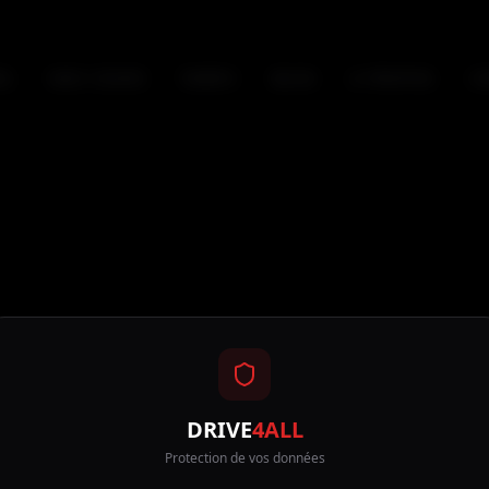
IL
NOS COURS
TARIFS
BLOG
A PROPOS
C
DRIVE
4ALL
Protection de vos données