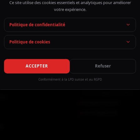
Ce site utilise des cookies essentiels et analytiques pour améliorer
votre expérience.
Politique de confidentialité
Politique de cookies
ACCEPTER
Refuser
ION
CONTACT
Conformément à la LPD suisse et au RGPD
s
Place du Rondeau 3bis
1227 Carouge GE, Suisse
acks
hello@drive4all.ch
+41 76 588 28 08
ce