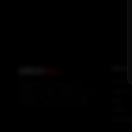
DRIVE
4ALL
NAVIGAT
Nos Cour
L'excellence de la formation à la
conduite à Genève. Rejoignez une auto-
Tarifs & P
école qui met votre réussite et votre
Blog
sécurité au centre de ses priorités.
Contact
Mon Espa