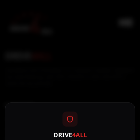
DRIVE
4ALL
L'excellence de la formation à la conduite à Genève. Rejoignez
une auto-école qui met votre réussite et votre sécurité au
centre de ses priorités.
NAVIGATION
Nos Cours
Tarifs & Packs
DRIVE
4ALL
Blog